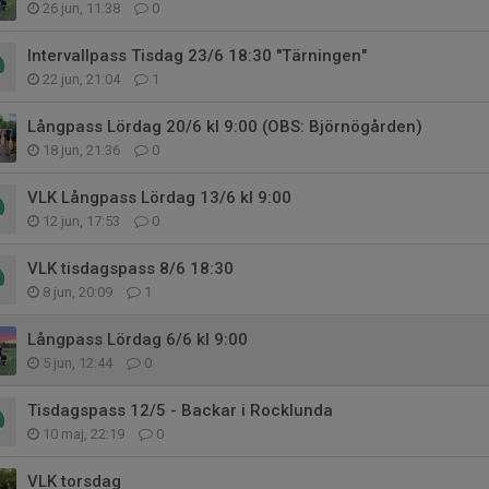
26 jun, 11:38
0
Intervallpass Tisdag 23/6 18:30 "Tärningen"
22 jun, 21:04
1
Långpass Lördag 20/6 kl 9:00 (OBS: Björnögården)
18 jun, 21:36
0
VLK Långpass Lördag 13/6 kl 9:00
12 jun, 17:53
0
VLK tisdagspass 8/6 18:30
8 jun, 20:09
1
Långpass Lördag 6/6 kl 9:00
5 jun, 12:44
0
Tisdagspass 12/5 - Backar i Rocklunda
10 maj, 22:19
0
VLK torsdag