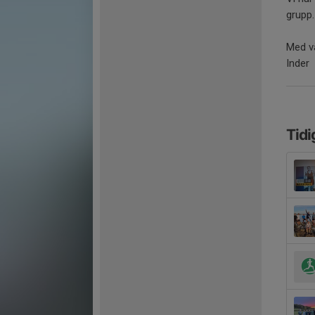
grupp.
Med vä
Inder
Tidi