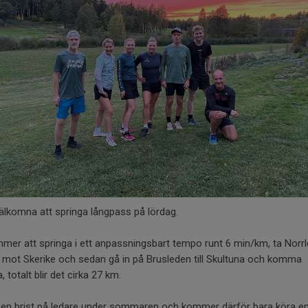
älkomna att springa långpass på lördag.
mer att springa i ett anpassningsbart tempo runt 6 min/km, ta Norr
 mot Skerike och sedan gå in på Brusleden till Skultuna och komma
a, totalt blir det cirka 27 km.
r en brist på ledare under sommaren och kommer därför bara köra e