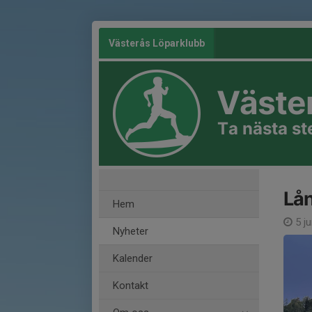
Västerås Löparklubb
Väste
Ta nästa s
Lån
Hem
5 ju
Nyheter
Kalender
Kontakt