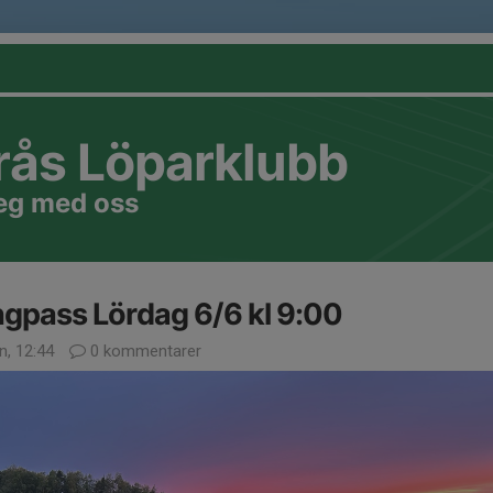
rås Löparklubb
teg med oss
gpass Lördag 6/6 kl 9:00
n, 12:44
0 kommentarer