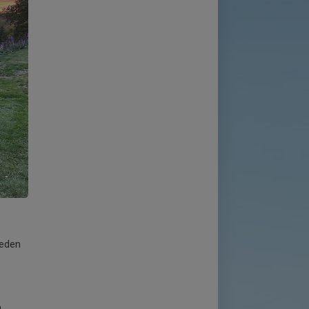
leden
n