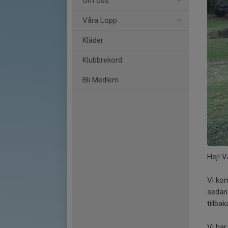
Om oss
Våra Lopp
Kläder
Klubbrekord
Bli Medlem
Hej! V
Vi kom
sedan
tillbak
Vi ha