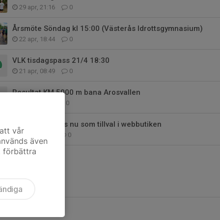
29 apr, 21:16
0
Årsmöte Söndag kl 15:00 (Västerås Idrottsgymnasium)
22 apr, 18:44
0
VLK tisdagspass 21/4 18:30
21 apr, 08:49
0
Resultat KM 5000 m bana Arosvallen
21 okt 2025
0
Löparkeps finns nu som tillval i webbutiken
att vår
14 aug 2025
0
 används även
t förbättra
ändiga