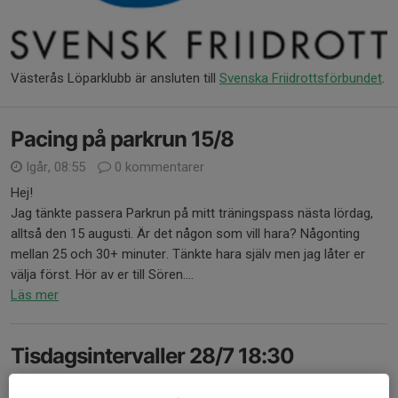
Västerås Löparklubb är ansluten till
Svenska Friidrottsförbundet
.
Pacing på parkrun 15/8
Igår, 08:55
0 kommentarer
Hej!
Jag tänkte passera Parkrun på mitt träningspass nästa lördag,
alltså den 15 augusti. Är det någon som vill hara? Någonting
mellan 25 och 30+ minuter. Tänkte hara själv men jag låter er
välja först. Hör av er till Sören....
Läs mer
Tisdagsintervaller 28/7 18:30
26 jul, 22:53
0 kommentarer