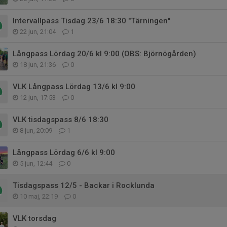
Intervallpass Tisdag 23/6 18:30 "Tärningen"
22 jun, 21:04
1
Långpass Lördag 20/6 kl 9:00 (OBS: Björnögården)
18 jun, 21:36
0
VLK Långpass Lördag 13/6 kl 9:00
12 jun, 17:53
0
VLK tisdagspass 8/6 18:30
8 jun, 20:09
1
Långpass Lördag 6/6 kl 9:00
5 jun, 12:44
0
Tisdagspass 12/5 - Backar i Rocklunda
10 maj, 22:19
0
VLK torsdag