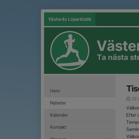
Västerås Löparklubb
Väste
Ta nästa s
Tis
Hem
10 
Nyheter
Välko
Kalender
Efter 
Tempot
Kontakt
Samlin
Välk