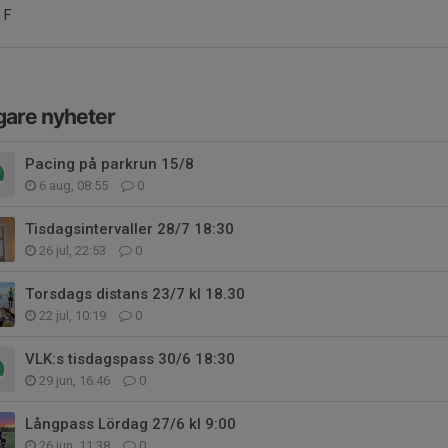
 F
gare nyheter
Pacing på parkrun 15/8
6 aug, 08:55
0
Tisdagsintervaller 28/7 18:30
26 jul, 22:53
0
Torsdags distans 23/7 kl 18.30
22 jul, 10:19
0
VLK:s tisdagspass 30/6 18:30
29 jun, 16:46
0
Långpass Lördag 27/6 kl 9:00
26 jun, 11:38
0