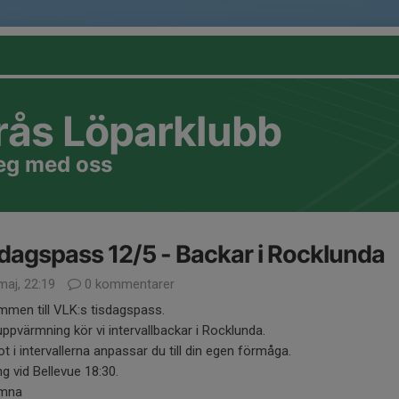
rås Löparklubb
teg med oss
dagspass 12/5 - Backar i Rocklunda
maj, 22:19
0 kommentarer
mmen till VLK:s tisdagspass.
uppvärmning kör vi intervallbackar i Rocklunda.
 i intervallerna anpassar du till din egen förmåga.
g vid Bellevue 18:30.
omna