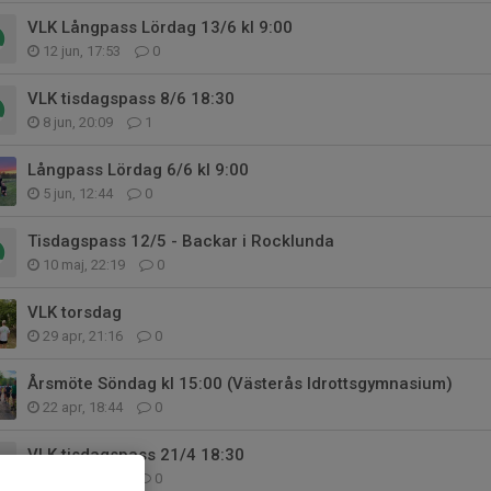
VLK Långpass Lördag 13/6 kl 9:00
12 jun, 17:53
0
VLK tisdagspass 8/6 18:30
8 jun, 20:09
1
Långpass Lördag 6/6 kl 9:00
5 jun, 12:44
0
Tisdagspass 12/5 - Backar i Rocklunda
10 maj, 22:19
0
VLK torsdag
29 apr, 21:16
0
Årsmöte Söndag kl 15:00 (Västerås Idrottsgymnasium)
22 apr, 18:44
0
VLK tisdagspass 21/4 18:30
21 apr, 08:49
0