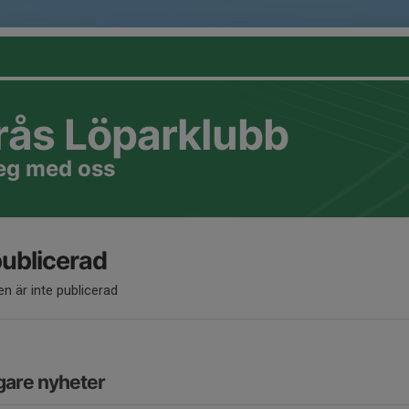
rås Löparklubb
teg med oss
publicerad
n är inte publicerad
gare nyheter