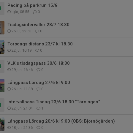
Pacing på parkrun 15/8
Igår, 08:55
0
Tisdagsintervaller 28/7 18:30
26 jul, 22:53
0
Torsdags distans 23/7 kl 18.30
22 jul, 10:19
0
VLK:s tisdagspass 30/6 18:30
29 jun, 16:46
0
Långpass Lördag 27/6 kl 9:00
26 jun, 11:38
0
Intervallpass Tisdag 23/6 18:30 "Tärningen"
22 jun, 21:04
1
Långpass Lördag 20/6 kl 9:00 (OBS: Björnögården)
18 jun, 21:36
0