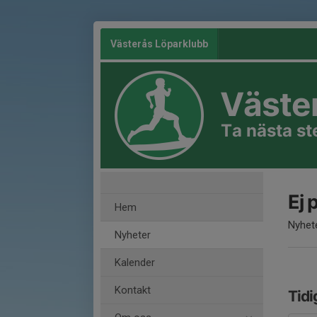
Västerås Löparklubb
Väste
Ta nästa s
Ej 
Hem
Nyhete
Nyheter
Kalender
Kontakt
Tidi