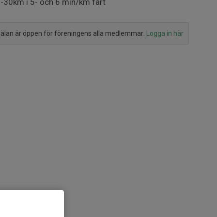
-30km i 5- och 6 min/km fart
lan är öppen för föreningens alla medlemmar.
Logga in här