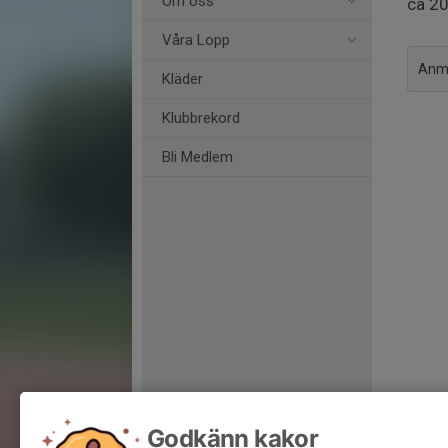
Om oss
ca 20
Våra Lopp
Anmä
Kläder
Klubbrekord
Bli Medlem
Godkänn kakor