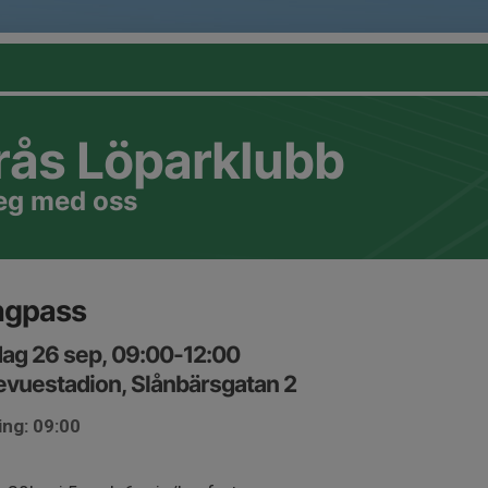
rås Löparklubb
teg med oss
ngpass
ag 26 sep, 09:00-12:00
evuestadion, Slånbärsgatan 2
ing: 09:00