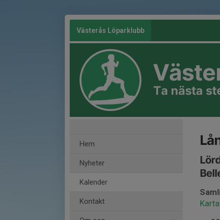
Västerås Löparklubb
Väste
Ta nästa s
Lå
Hem
Lörd
Nyheter
Bell
Kalender
Saml
Kontakt
Karta