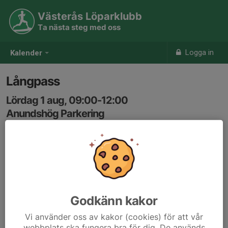
Västerås Löparklubb
Ta nästa steg med oss
Logga in
Kalender
Långpass
Lördag 1 aug, 09:00-12:00
Anundshög Parkering
Samling: 09:00
Karta
ca 20-30km i 6 min/km fart
Godkänn kakor
Vi använder oss av kakor (cookies) för att vår
webbplats ska fungera bra för dig. De används