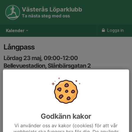
Västerås Löparklubb
Ta nästa steg med oss
Logga in
Kalender
Långpass
Lördag 23 maj, 09:00-12:00
Bellevuestadion, Slånbärsgatan 2
Samling: 09:00
Karta
ca 20-30km i 5- och 6 min/km fart
Godkänn kakor
Vi använder oss av kakor (cookies) för att vår
webbplats ska fungera bra för dig. De används