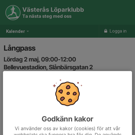
Västerås Löparklubb
Ta nästa steg med oss
Logga in
Kalender
Långpass
Lördag 2 maj, 09:00-12:00
Bellevuestadion, Slånbärsgatan 2
Samling: 09:00
Karta
ca 20-30km i 5- och 6 min/km fart
Godkänn kakor
Vi använder oss av kakor (cookies) för att vår
webbplats ska fungera bra för dig. De används