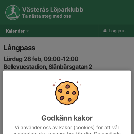
Västerås Löparklubb
Ta nästa steg med oss
Logga in
Kalender
Långpass
Lördag 28 feb, 09:00-12:00
Bellevuestadion, Slånbärsgatan 2
Samling: 09:00
Karta
ca 20-30km i 5- och 6 min/km fart
Godkänn kakor
Vi använder oss av kakor (cookies) för att vår
webbplats ska fungera bra för dig. De används