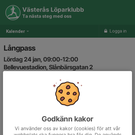
Västerås Löparklubb
Ta nästa steg med oss
Logga in
Kalender
Långpass
Lördag 24 jan, 09:00-12:00
Bellevuestadion, Slånbärsgatan 2
Samling: 09:00
Karta
ca 20-30km i 5- och 6 min/km fart
Godkänn kakor
Vi använder oss av kakor (cookies) för att vår
webbplats ska fungera bra för dig. De används