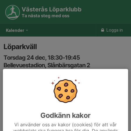
Västerås Löparklubb
Ta nästa steg med oss
Logga in
Kalender
Löparkväll
Torsdag 24 dec, 18:30-19:45
Bellevuestadion, Slånbärsgatan 2
Samling: 18:30
Karta
ca 6min/km. Både vanlig distans och lättare
intervallträning kan förekomma.
Godkänn kakor
Anmälan är öppen för föreningens alla medlemmar.
Logga in
Vi använder oss av kakor (cookies) för att vår
här
webbplats ska fungera bra för dig. De används