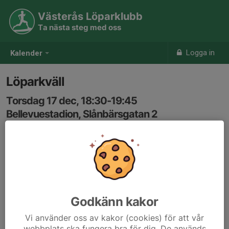
Västerås Löparklubb
Ta nästa steg med oss
Logga in
Kalender
Löparkväll
Torsdag 17 dec, 18:30-19:45
Bellevuestadion, Slånbärsgatan 2
Samling: 18:30
Karta
ca 6min/km. Både vanlig distans och lättare
intervallträning kan förekomma.
Godkänn kakor
Anmälan är öppen för föreningens alla medlemmar.
Logga in
Vi använder oss av kakor (cookies) för att vår
här
webbplats ska fungera bra för dig. De används