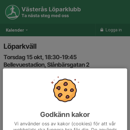
Västerås Löparklubb
Ta nästa steg med oss
Logga in
Kalender
Löparkväll
Torsdag 15 okt, 18:30-19:45
Bellevuestadion, Slånbärsgatan 2
Samling: 18:30
Karta
ca 6min/km. Både vanlig distans och lättare
intervallträning kan förekomma.
Godkänn kakor
Anmälan är öppen för föreningens alla medlemmar.
Logga in
Vi använder oss av kakor (cookies) för att vår
här
webbplats ska fungera bra för dig. De används