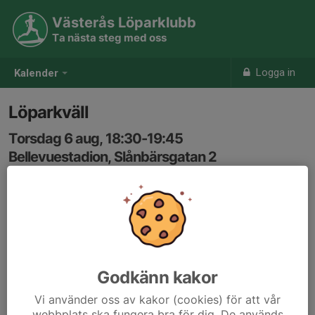
Västerås Löparklubb
Ta nästa steg med oss
Logga in
Kalender
Löparkväll
Torsdag 6 aug, 18:30-19:45
Bellevuestadion, Slånbärsgatan 2
Samling: 18:30
Karta
ca 6min/km. Både vanlig distans och lättare
intervallträning kan förekomma.
Godkänn kakor
Vi använder oss av kakor (cookies) för att vår
webbplats ska fungera bra för dig. De används