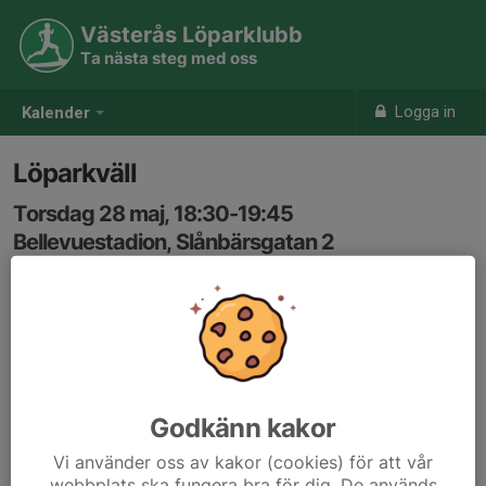
Västerås Löparklubb
Ta nästa steg med oss
Logga in
Kalender
Löparkväll
Torsdag 28 maj, 18:30-19:45
Bellevuestadion, Slånbärsgatan 2
Samling: 18:30
Karta
ca 6min/km. Både vanlig distans och lättare
intervallträning kan förekomma.
Godkänn kakor
Vi använder oss av kakor (cookies) för att vår
webbplats ska fungera bra för dig. De används