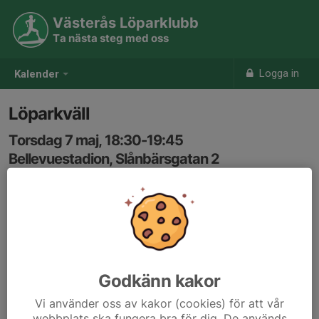
Västerås Löparklubb
Ta nästa steg med oss
Logga in
Kalender
Löparkväll
Torsdag 7 maj, 18:30-19:45
Bellevuestadion, Slånbärsgatan 2
Samling: 18:30
Karta
ca 6min/km. Både vanlig distans och lättare
intervallträning kan förekomma.
Godkänn kakor
Vi använder oss av kakor (cookies) för att vår
webbplats ska fungera bra för dig. De används