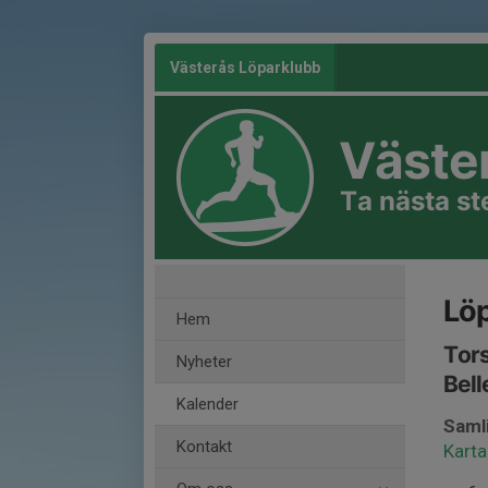
Västerås Löparklubb
Väste
Ta nästa s
Löp
Hem
Tors
Nyheter
Bell
Kalender
Saml
Kontakt
Karta