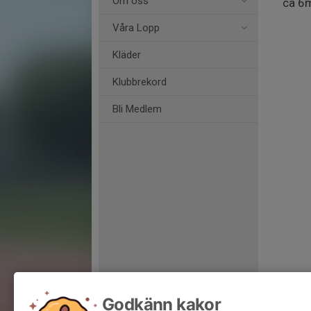
Om oss
ca 6m
Våra Lopp
Kläder
Klubbrekord
Bli Medlem
Godkänn kakor