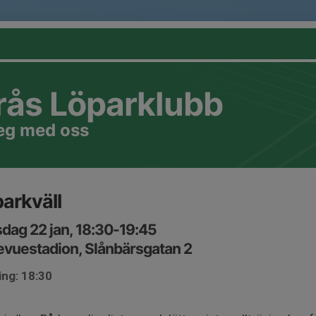
rås Löparklubb
teg med oss
arkväll
dag 22 jan, 18:30-19:45
evuestadion, Slånbärsgatan 2
ing: 18:30