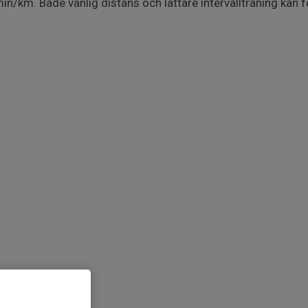
in/km. Både vanlig distans och lättare intervallträning kan