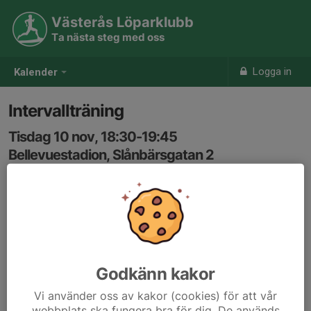
Västerås Löparklubb
Ta nästa steg med oss
Logga in
Kalender
Intervallträning
Tisdag 10 nov, 18:30-19:45
Bellevuestadion, Slånbärsgatan 2
Samling: 18:30
Karta
Intervallerna är anpassade så dom flesta kan vara med.
Anmälan är öppen för föreningens alla medlemmar.
Logga in
Godkänn kakor
här
Vi använder oss av kakor (cookies) för att vår
webbplats ska fungera bra för dig. De används