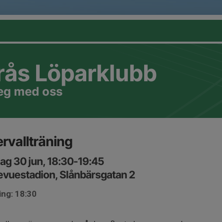
rås Löparklubb
teg med oss
ervallträning
ag 30 jun, 18:30-19:45
evuestadion, Slånbärsgatan 2
ing: 18:30