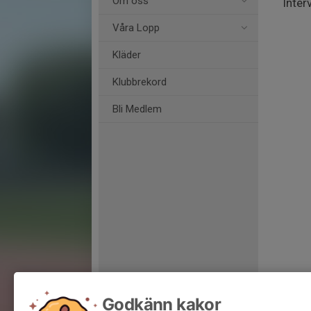
Om oss
Inter
Våra Lopp
Kläder
Klubbrekord
Bli Medlem
Godkänn kakor