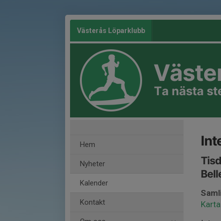
Västerås Löparklubb
Väste
Ta nästa s
Int
Hem
Tisd
Nyheter
Bell
Kalender
Saml
Kontakt
Karta