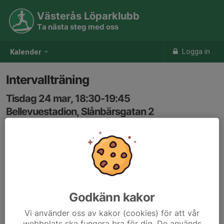
Västerås Löparklubb
Ta nästa steg med oss
Logga in
Kalender
Intervallträning
Tisdag 24 mar, 18:30-19:45
Bellevuestadion, Slånbärsgatan 2
Samling: 18:30
Karta
Intervallerna är anpassade så dom flesta kan vara med.
Godkänn kakor
Vi använder oss av kakor (cookies) för att vår
webbplats ska fungera bra för dig. De används